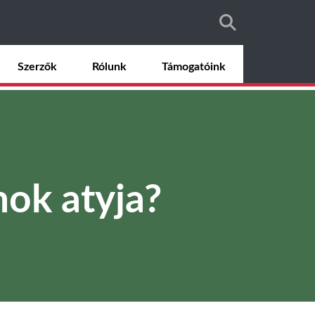
Szerzők
Rólunk
Támogatóink
mok atyja?