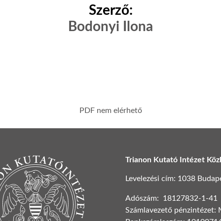
Szerző:
Bodonyi Ilona
PDF nem elérhető
Trianon Kutató Intézet Köz
Levelezési cím: 1038 Budapest
Adószám: 18127832-1-41
Számlavezető pénzintézet: