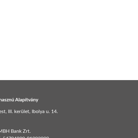
hasznú Alapítvány
, III. kerület, Ibolya u. 14.
 MBH Bank Zrt.