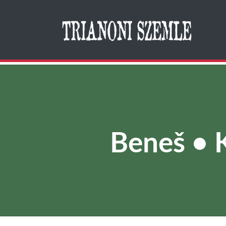
Search
Beneš • K