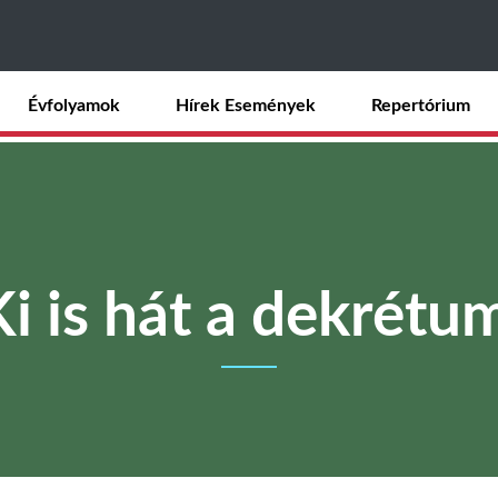
Ugrás
a
tartalomra
Évfolyamok
Hírek Események
Repertórium
i is hát a dekrétu