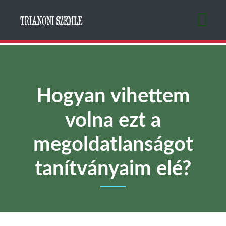
Ugrás
a
tartalomra
Hogyan vihettem
volna ezt a
megoldatlanságot
tanítványaim elé?