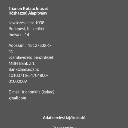
Trianon Kutató Intézet
Közhasznú Alapítvány
Levelezési cím: 1038
Budapest, III. kerület,
Ibolya u. 14.
Adószám: 18127832-1-
41
Számlavezető pénzintézet:
MBH Bank Zrt.
Bankszámlaszám:
10100716-54704800-
01002009
E-mail: trianonkha (kukac)
gmail.com
BOTTOM FOOTER MENU
Adatkezelési tájékoztató