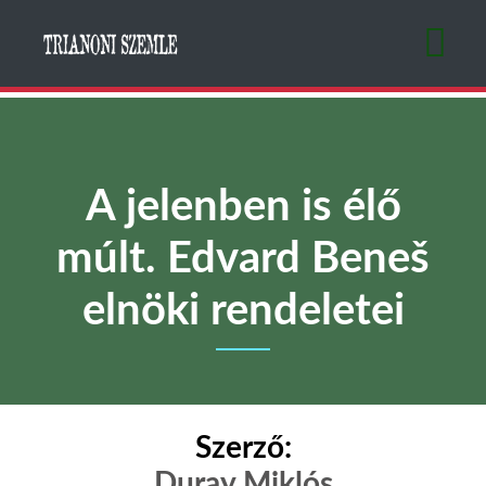
Ugrás
a
tartalomra
A jelenben is élő
múlt. Edvard Beneš
elnöki rendeletei
Szerző:
Duray Miklós