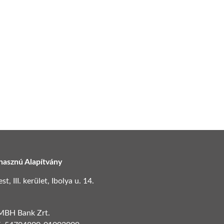
hasznú Alapítvány
, III. kerület, Ibolya u. 14.
 MBH Bank Zrt.