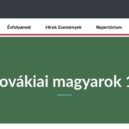
Ugrás
a
tartalomra
Évfolyamok
Hírek Események
Repertórium
zlovákiai magyaro