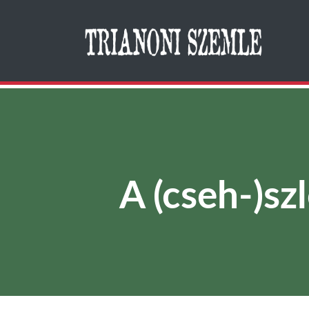
Search
A (cseh-)s