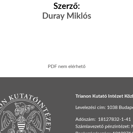
Szerző:
Duray Miklós
PDF nem elérhető
Trianon Kutató Intézet Köz
Levelezési cím: 1038 Budapest
Adószám: 18127832-1-41
Számlavezető pénzintézet: