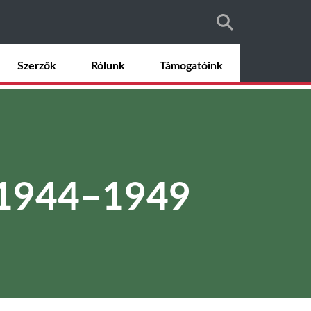
Szerzők
Rólunk
Támogatóink
k 1944–1949