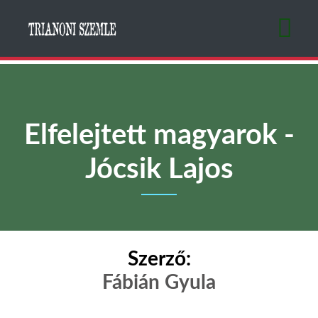
Ugrás
a
tartalomra
Elfelejtett magyarok -
Jócsik Lajos
Szerző:
Fábián Gyula