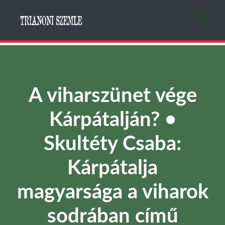
Ugrás
a
tartalomra
A viharszünet vége
Kárpátalján? •
Skultéty Csaba:
Kárpátalja
magyarsága a viharok
sodrában című