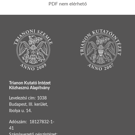
PDF nem elérhető
Trianon Kutató Intézet
Közhasznú Alapítvány
Levelezési cím: 1038
Budapest, III. kerület,
Ibolya u. 14.
Adószám: 18127832-1-
41
Számlavezető pénzintézet: