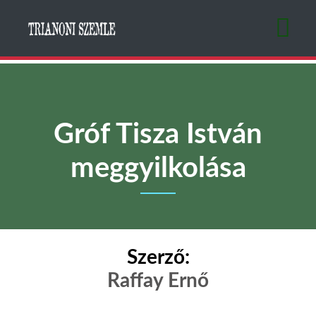
Ugrás
a
tartalomra
Gróf Tisza István
meggyilkolása
Szerző:
Raffay Ernő