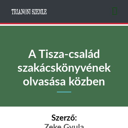
Ugrás
a
tartalomra
A Tisza-család
szakácskönyvének
olvasása közben
Szerző:
Zeke Gyula