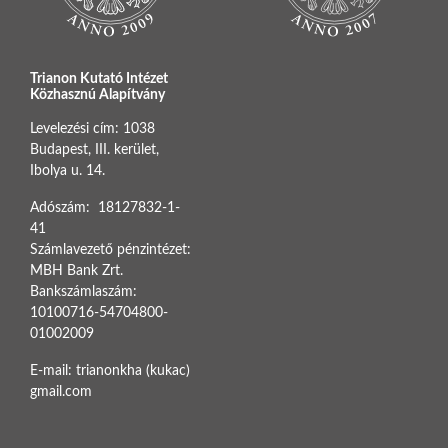
Trianon Kutató Intézet
Közhasznú Alapítvány
Levelezési cím: 1038
Budapest, III. kerület,
Ibolya u. 14.
Adószám: 18127832-1-
41
Számlavezető pénzintézet:
MBH Bank Zrt.
Bankszámlaszám:
10100716-54704800-
01002009
E-mail: trianonkha (kukac)
gmail.com