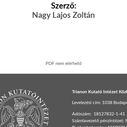
Szerző:
Nagy Lajos Zoltán
PDF nem elérhető
Trianon Kutató Intézet Köz
Levelezési cím: 1038 Budapest
Adószám: 18127832-1-41
Számlavezető pénzintézet: