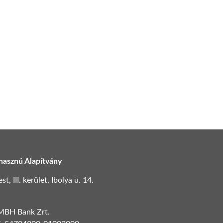
hasznú Alapítvány
, III. kerület, Ibolya u. 14.
 MBH Bank Zrt.