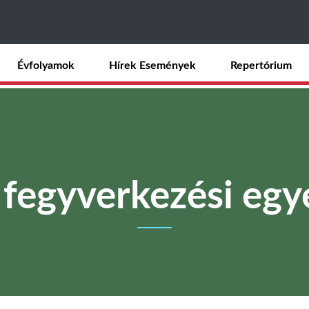
Ugrás
a
tartalomra
Évfolyamok
Hírek Események
Repertórium
 fegyverkezési egy