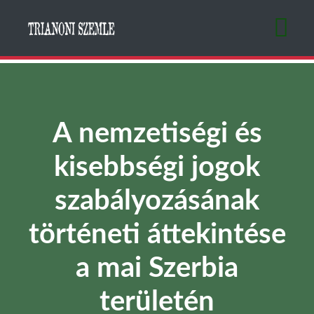
Ugrás
a
tartalomra
A nemzetiségi és
kisebbségi jogok
szabályozásának
történeti áttekintése
a mai Szerbia
területén