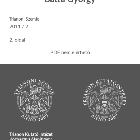
Trianoni Szemle
2011 / 2
2. oldal
PDF nem elérhető
Trianon Kutató Intézet
Közhasznú Alapítvány