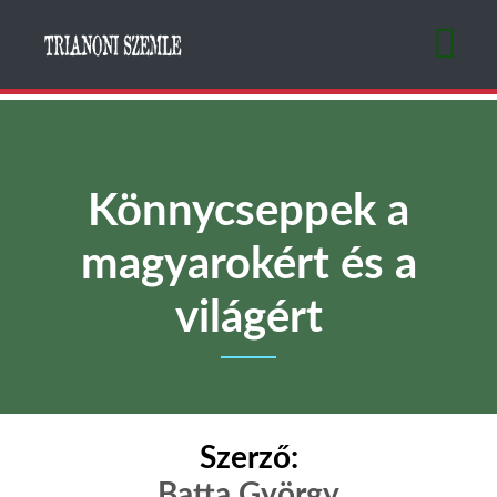
Ugrás
a
tartalomra
Könnycseppek a
magyarokért és a
világért
Szerző:
Batta György