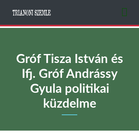
Ugrás
a
tartalomra
Gróf Tisza István és
Ifj. Gróf Andrássy
Gyula politikai
küzdelme