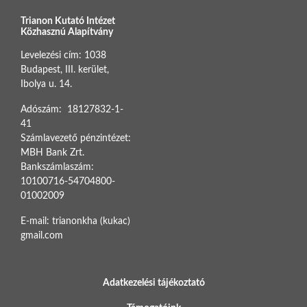
Trianon Kutató Intézet
Közhasznú Alapítvány
Levelezési cím: 1038
Budapest, III. kerület,
Ibolya u. 14.
Adószám: 18127832-1-
41
Számlavezető pénzintézet:
MBH Bank Zrt.
Bankszámlaszám:
10100716-54704800-
01002009
E-mail: trianonkha (kukac)
gmail.com
BOTTOM FOOTER MENU
Adatkezelési tájékoztató