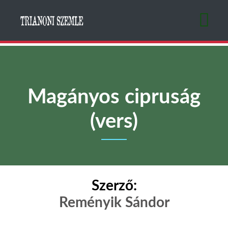
Ugrás
a
tartalomra
Magányos cipruság
(vers)
Szerző:
Reményik Sándor