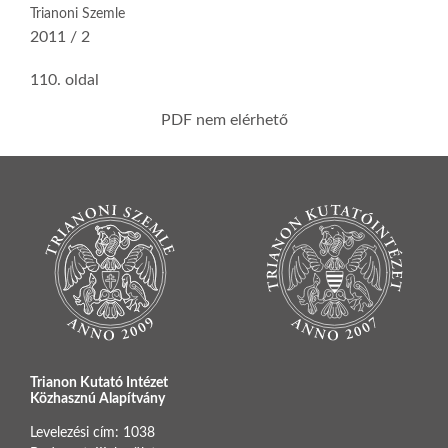
Trianoni Szemle
2011 / 2
110. oldal
PDF nem elérhető
Trianon Kutató Intézet
Közhasznú Alapítvány
Levelezési cím: 1038