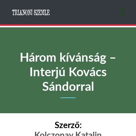
Ugrás
a
tartalomra
Három kívánság –
Interjú Kovács
Sándorral
Szerző:
Kolczonay Katalin