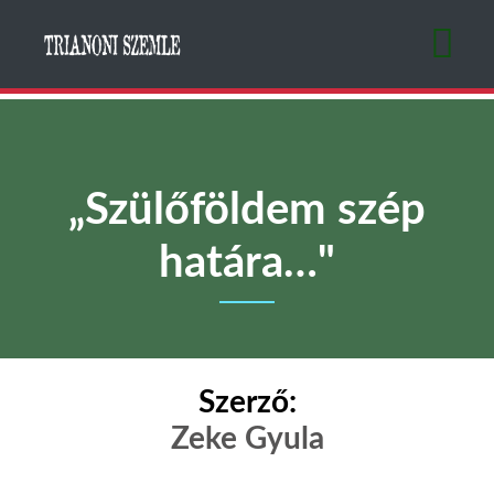
Ugrás
a
tartalomra
„Szülőföldem szép
határa…"
Szerző:
Zeke Gyula