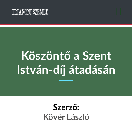
Ugrás
a
tartalomra
Köszöntő a Szent
István-díj átadásán
Szerző:
Kövér László