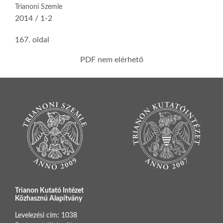
Trianoni Szemle
2014 / 1-2
167. oldal
PDF nem elérhető
Trianon Kutató Intézet
Közhasznú Alapítvány
Levelezési cím: 1038