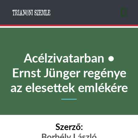
Ugrás
a
tartalomra
Acélzivatarban •
Ernst Jünger regénye
az elesettek emlékére
Szerző:
Borbély László