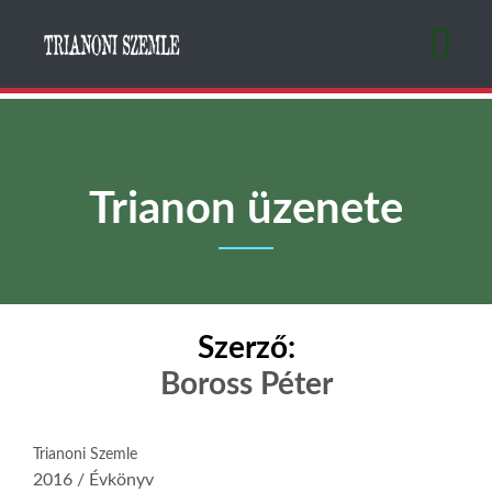
Ugrás
a
tartalomra
Trianon üzenete
Szerző:
Boross Péter
Trianoni Szemle
2016 / Évkönyv