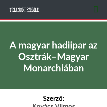
Ugrás
a
tartalomra
A magyar hadiipar az
Osztrák–Magyar
Monarchiában
Szerző:
Kovács Vilmos