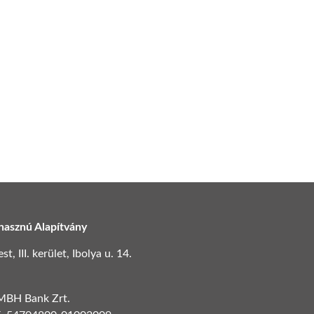
hasznú Alapítvány
, III. kerület, Ibolya u. 14.
 MBH Bank Zrt.