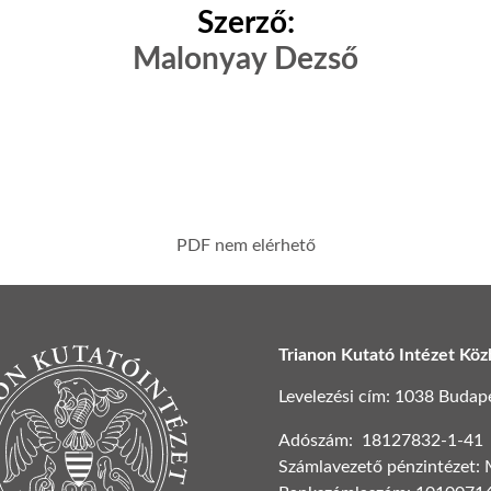
Szerző:
Malonyay Dezső
PDF nem elérhető
Trianon Kutató Intézet Köz
Levelezési cím: 1038 Budapest
Adószám: 18127832-1-41
Számlavezető pénzintézet: