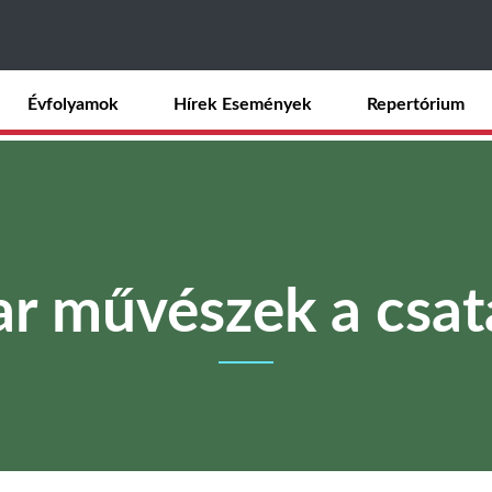
Ugrás
a
tartalomra
Évfolyamok
Hírek Események
Repertórium
r művészek a csat