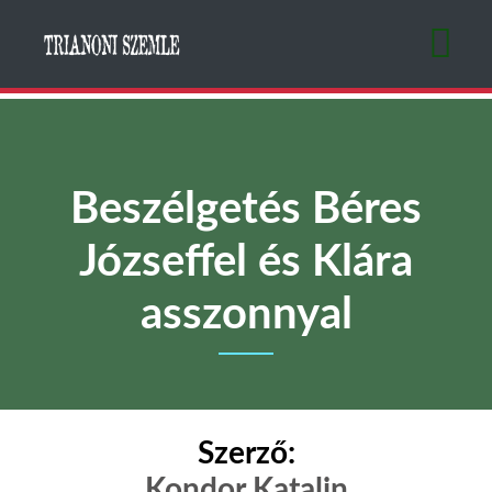
Ugrás
a
tartalomra
Beszélgetés Béres
Józseffel és Klára
asszonnyal
Szerző:
Kondor Katalin