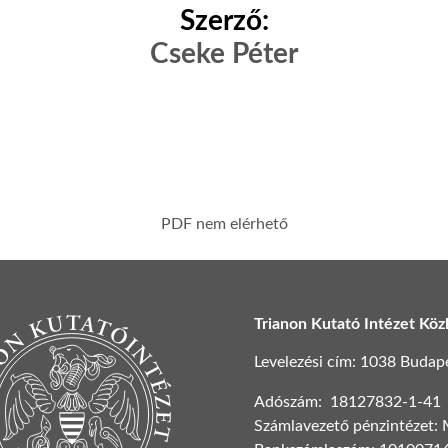
Szerző:
Cseke Péter
PDF nem elérhető
Trianon Kutató Intézet Köz
Levelezési cím: 1038 Budapest
Adószám: 18127832-1-41
Számlavezető pénzintézet: