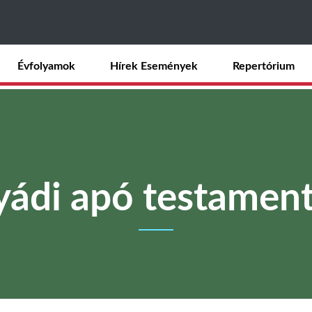
Ugrás
a
tartalomra
Évfolyamok
Hírek Események
Repertórium
yádi apó testamen