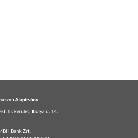
hasznú Alapítvány
, III. kerület, Ibolya u. 14.
 MBH Bank Zrt.