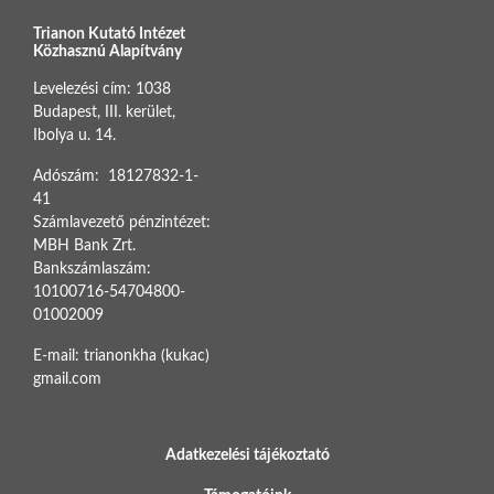
Trianon Kutató Intézet
Közhasznú Alapítvány
Levelezési cím: 1038
Budapest, III. kerület,
Ibolya u. 14.
Adószám: 18127832-1-
41
Számlavezető pénzintézet:
MBH Bank Zrt.
Bankszámlaszám:
10100716-54704800-
01002009
E-mail: trianonkha (kukac)
gmail.com
BOTTOM FOOTER MENU
Adatkezelési tájékoztató