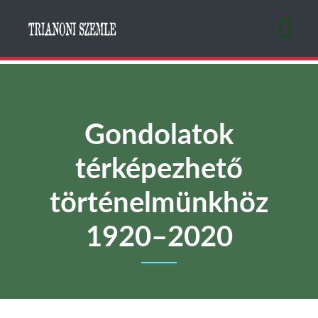
Ugrás
a
tartalomra
Gondolatok
térképezhető
történelmünkhöz
1920–2020