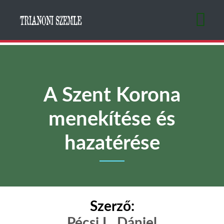
Ugrás
a
tartalomra
A Szent Korona
menekítése és
hazatérése
Szerző:
Pécsi L. Dániel