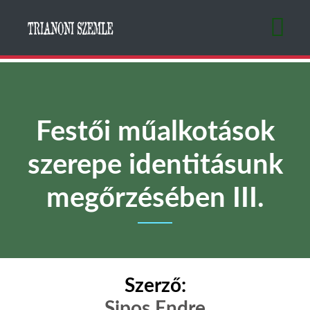
Ugrás
a
tartalomra
Festői műalkotások
szerepe identitásunk
megőrzésében III.
Szerző:
Sipos Endre