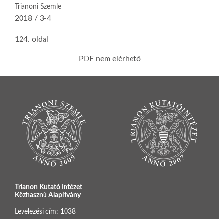
Trianoni Szemle
2018 / 3-4
124. oldal
PDF nem elérhető
Trianon Kutató Intézet
Közhasznú Alapítvány
Levelezési cím: 1038