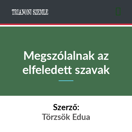
Ugrás
a
tartalomra
Megszólalnak az
elfeledett szavak
Szerző:
Törzsök Edua