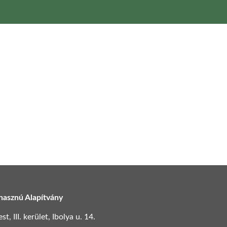
hasznú Alapítvány
, III. kerület, Ibolya u. 14.