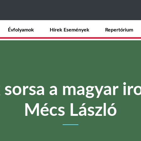
Ugrás
a
tartalomra
Évfolyamok
Hírek Események
Repertórium
 sorsa a magyar i
Mécs László