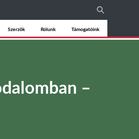
Szerzők
Rólunk
Támogatóink
rodalomban –