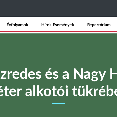
Ugrás
a
tartalomra
Évfolyamok
Hírek Események
Repertórium
ezredes és a Nagy
éter alkotói tükréb