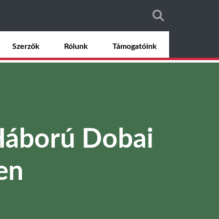
Szerzők
Rólunk
Támogatóink
 Háború Dobai
en