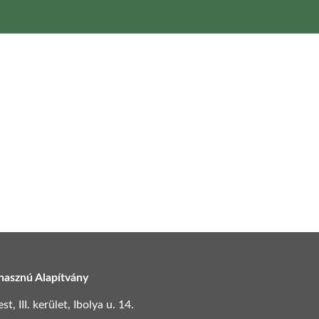
hasznú Alapítvány
, III. kerület, Ibolya u. 14.