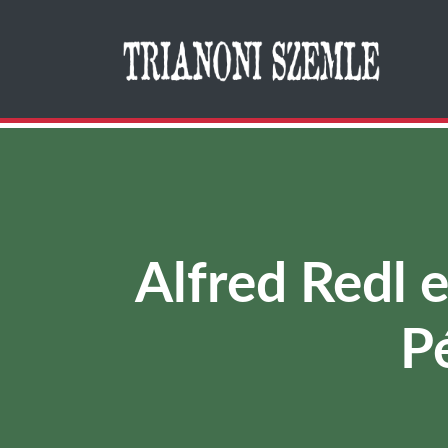
Search
Alfred Redl 
P