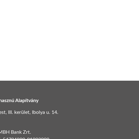
hasznú Alapítvány
, III. kerület, Ibolya u. 14.
 MBH Bank Zrt.