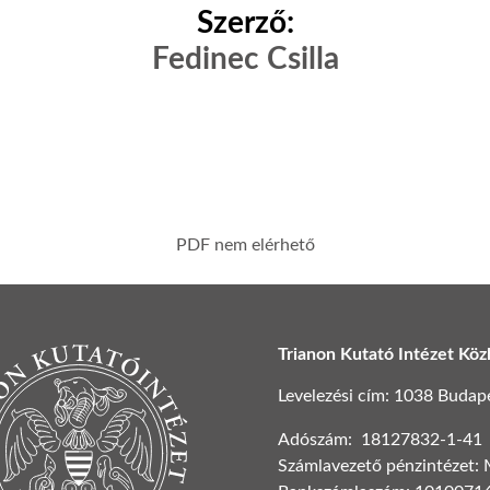
Szerző:
Fedinec Csilla
PDF nem elérhető
Trianon Kutató Intézet Köz
Levelezési cím: 1038 Budapest
Adószám: 18127832-1-41
Számlavezető pénzintézet: