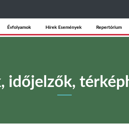
Ugrás
a
tartalomra
Évfolyamok
Hírek Események
Repertórium
 időjelzők, térkép