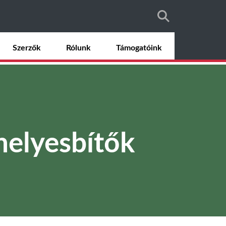
Szerzők
Rólunk
Támogatóink
helyesbítők