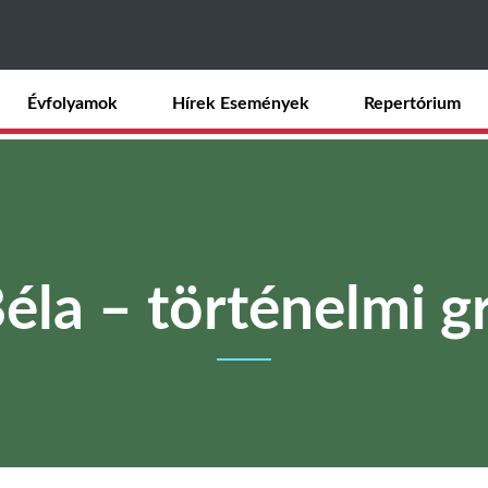
Ugrás
a
tartalomra
Évfolyamok
Hírek Események
Repertórium
éla – történelmi g