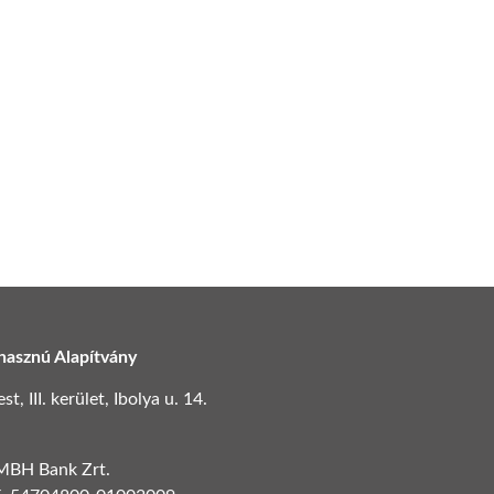
hasznú Alapítvány
, III. kerület, Ibolya u. 14.
 MBH Bank Zrt.