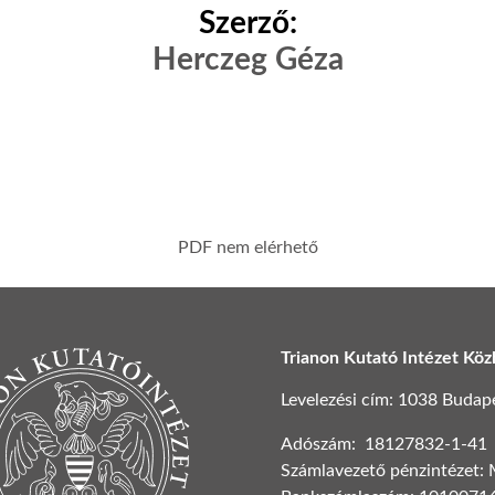
Szerző:
Herczeg Géza
PDF nem elérhető
Trianon Kutató Intézet Köz
Levelezési cím: 1038 Budapest
Adószám: 18127832-1-41
Számlavezető pénzintézet: