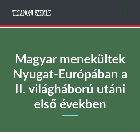
Ugrás
a
tartalomra
Magyar menekültek
Nyugat-Európában a
II. világháború utáni
első években