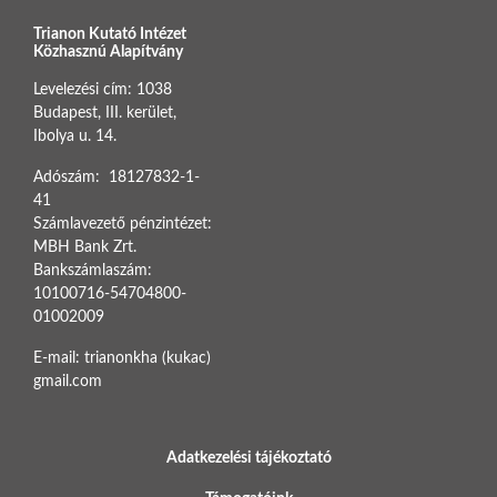
Trianon Kutató Intézet
Közhasznú Alapítvány
Levelezési cím: 1038
Budapest, III. kerület,
Ibolya u. 14.
Adószám: 18127832-1-
41
Számlavezető pénzintézet:
MBH Bank Zrt.
Bankszámlaszám:
10100716-54704800-
01002009
E-mail: trianonkha (kukac)
gmail.com
BOTTOM FOOTER MENU
Adatkezelési tájékoztató