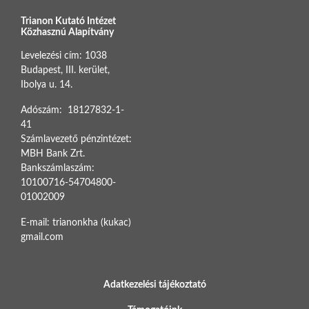
Trianon Kutató Intézet
Közhasznú Alapítvány
Levelezési cím: 1038
Budapest, III. kerület,
Ibolya u. 14.
Adószám: 18127832-1-
41
Számlavezető pénzintézet:
MBH Bank Zrt.
Bankszámlaszám:
10100716-54704800-
01002009
E-mail: trianonkha (kukac)
gmail.com
BOTTOM FOOTER MENU
Adatkezelési tájékoztató