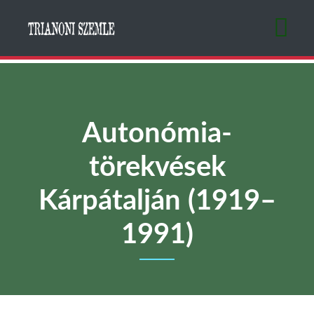
Ugrás
a
tartalomra
Autonómia-
törekvések
Kárpátalján (1919–
1991)