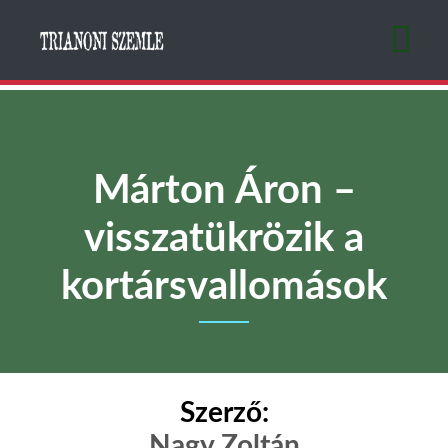
Ugrás
a
tartalomra
Márton Áron –
visszatükrözik a
kortársvallomások
Szerző:
Nagy Zoltán