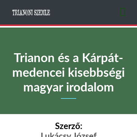
Ugrás
a
tartalomra
Trianon és a Kárpát-
medencei kisebbségi
magyar irodalom
Szerző:
Lukácsy József