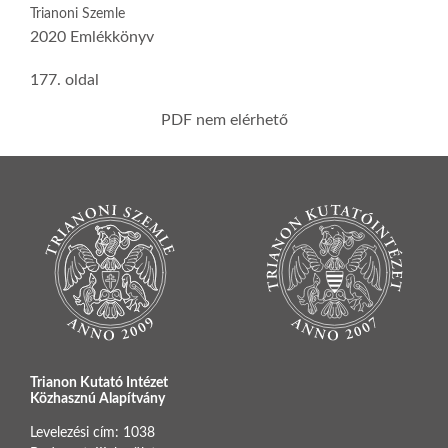
Trianoni Szemle
2020 Emlékkönyv
177. oldal
PDF nem elérhető
Trianon Kutató Intézet
Közhasznú Alapítvány
Levelezési cím: 1038