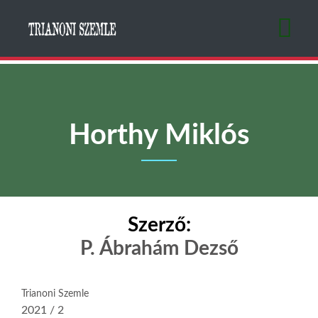
Ugrás
a
tartalomra
Horthy Miklós
Szerző:
P. Ábrahám Dezső
Trianoni Szemle
2021 / 2