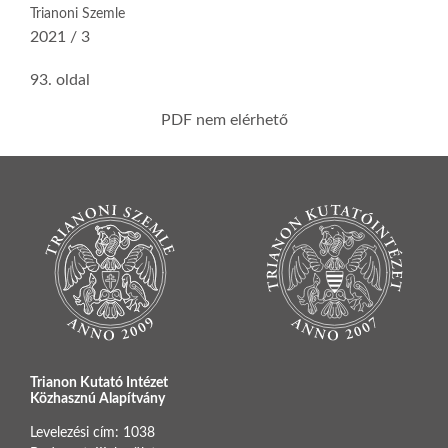
Trianoni Szemle
2021 / 3
93. oldal
PDF nem elérhető
Trianon Kutató Intézet
Közhasznú Alapítvány
Levelezési cím: 1038