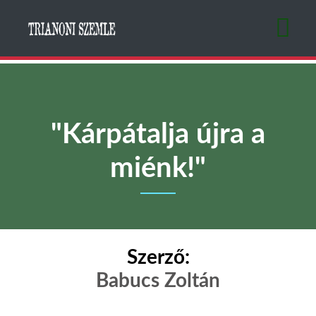
Ugrás
a
tartalomra
"Kárpátalja újra a
miénk!"
Szerző:
Babucs Zoltán