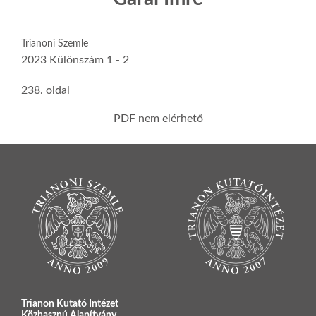
Trianoni Szemle
2023 Különszám 1 - 2
238. oldal
PDF nem elérhető
Trianon Kutató Intézet
Közhasznú Alapítvány