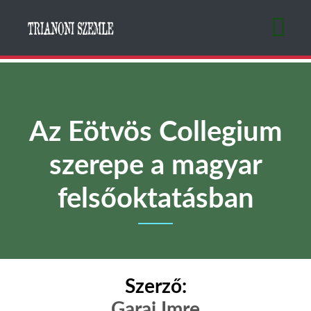
Ugrás
a
tartalomra
Az Eötvös Collegium
szerepe a magyar
felsőoktatásban
Szerző:
Garai Imre