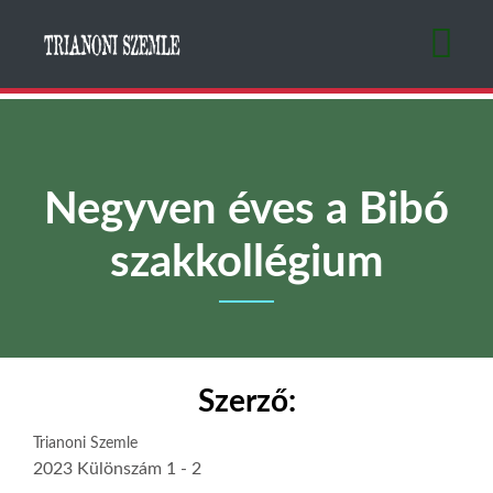
Ugrás
a
tartalomra
Negyven éves a Bibó
szakkollégium
Szerző:
Trianoni Szemle
2023 Különszám 1 - 2