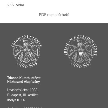
255. oldal
PDF nem elérhető
Trianon Kutató Intézet
Közhasznú Alapítvány
Levelezési cím: 1038
Budapest, III. kerület,
Ibolya u. 14.