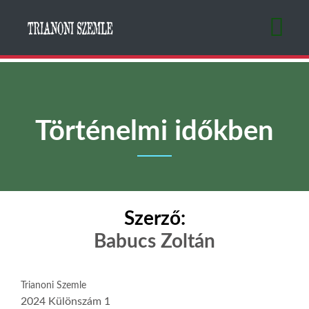
Ugrás
a
tartalomra
Történelmi időkben
Szerző:
Babucs Zoltán
Trianoni Szemle
2024 Különszám 1