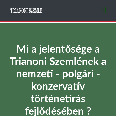
Ugrás
a
tartalomra
Mi a jelentősége a
Trianoni Szemlének a
nemzeti - polgári -
konzervatív
történetírás
fejlődésében ?