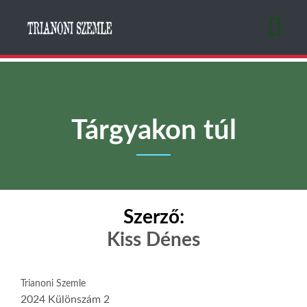
Ugrás
a
tartalomra
Tárgyakon túl
Szerző:
Kiss Dénes
Trianoni Szemle
2024 Különszám 2