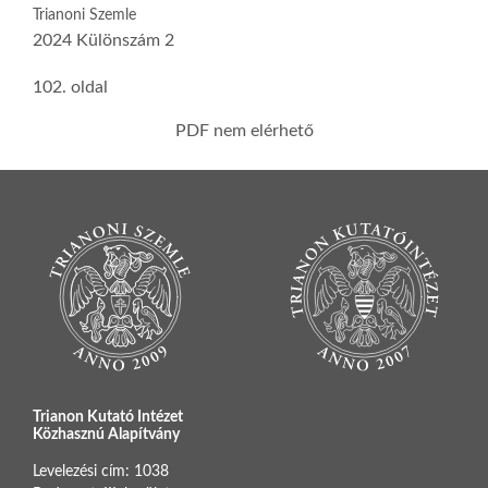
Trianoni Szemle
2024 Különszám 2
102. oldal
PDF nem elérhető
Trianon Kutató Intézet
Közhasznú Alapítvány
Levelezési cím: 1038