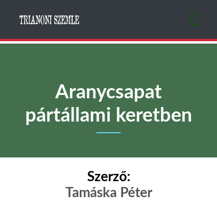
Ugrás
a
tartalomra
Aranycsapat
pártállami keretben
Szerző:
Tamáska Péter