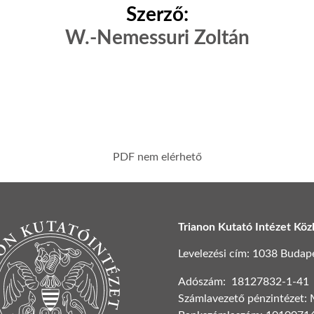
Szerző:
W.-Nemessuri Zoltán
PDF nem elérhető
Trianon Kutató Intézet Köz
Levelezési cím: 1038 Budapest
Adószám: 18127832-1-41
Számlavezető pénzintézet: