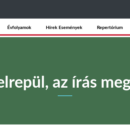
Ugrás
a
tartalomra
Évfolyamok
Hírek Események
Repertórium
elrepül, az írás m