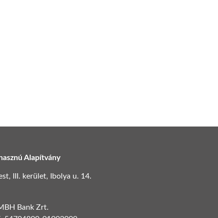
hasznú Alapítvány
, III. kerület, Ibolya u. 14.
 MBH Bank Zrt.