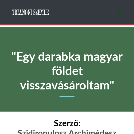
Ugrás
a
tartalomra
"Egy darabka magyar
földet
visszavásároltam"
Szerző:
Szidiropulosz Archimédesz