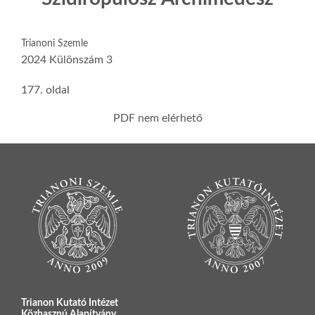
Trianoni Szemle
2024 Különszám 3
177. oldal
PDF nem elérhető
Trianon Kutató Intézet
Közhasznú Alapítvány