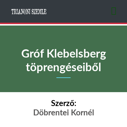
Ugrás
a
tartalomra
Gróf Klebelsberg
töprengéseiből
Szerző:
Döbrentei Kornél