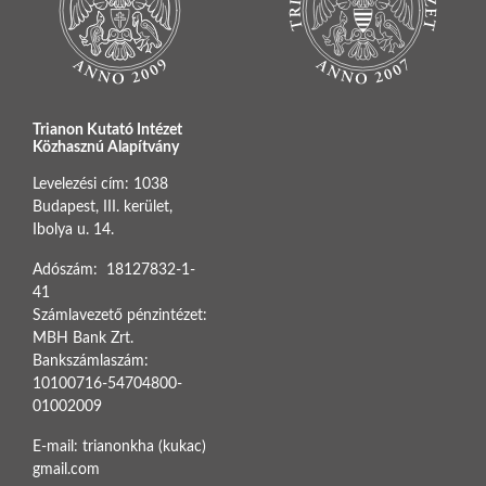
Trianon Kutató Intézet
Közhasznú Alapítvány
Levelezési cím: 1038
Budapest, III. kerület,
Ibolya u. 14.
Adószám: 18127832-1-
41
Számlavezető pénzintézet:
MBH Bank Zrt.
Bankszámlaszám:
10100716-54704800-
01002009
E-mail: trianonkha (kukac)
gmail.com