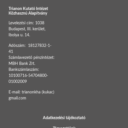
Trianon Kutató Intézet
Közhasznú Alapítvány
Levelezési cím: 1038
Budapest, III. kerület,
Ibolya u. 14.
Adószám: 18127832-1-
41
Számlavezető pénzintézet:
MBH Bank Zrt.
Bankszámlaszám:
10100716-54704800-
01002009
E-mail: trianonkha (kukac)
gmail.com
BOTTOM FOOTER MENU
Adatkezelési tájékoztató