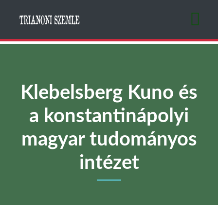
Ugrás
a
tartalomra
Klebelsberg Kuno és
a konstantinápolyi
magyar tudományos
intézet