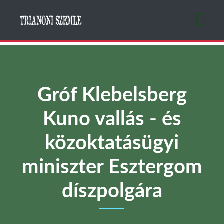
Ugrás
a
tartalomra
Gróf Klebelsberg
Kuno vallás - és
közoktatásügyi
miniszter Esztergom
díszpolgára