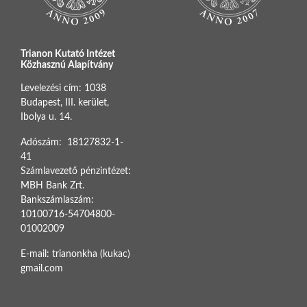
Trianon Kutató Intézet
Közhasznú Alapítvány
Levelezési cím: 1038
Budapest, III. kerület,
Ibolya u. 14.
Adószám: 18127832-1-
41
Számlavezető pénzintézet:
MBH Bank Zrt.
Bankszámlaszám:
10100716-54704800-
01002009
E-mail: trianonkha (kukac)
gmail.com